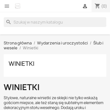
shopping_cart


(0)
search
Strona główna
Wydarzenia i uroczystości
Ślub i
wesele
Winietki
WINIETKI
WINIETKI
Stylowe, naturalne winietki ze sklejki nie tylko wskażą
gościom miejsce, ale też staną się subtelnym elementem
dekoracyjnym stołu weselnego. Dodają uroku i