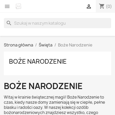
shopping_cart


(0)
search
Strona główna
Święta
Boże Narodzenie
BOŻE NARODZENIE
BOŻE NARODZENIE
Witaj w krainie świątecznej magii! Boże Narodzenie to
czas, kiedy nasze domy zamieniają się w ciepłe, pełne
blasku i radości oazy. W naszej kolekcji ozdób
bożonarodzeniowych znajdziesz wszystko, czego