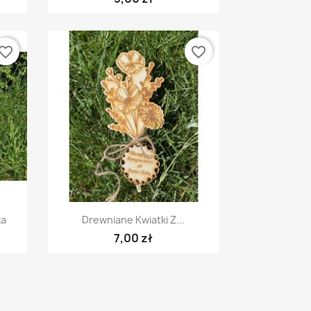
vorite_border
favorite_border
Szybki podgląd

ka
Drewniane Kwiatki Z...
7,00 zł