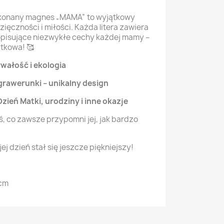
ykonany magnes „MAMA” to wyjątkowy
ęczności i miłości. Każda litera zawiera
isujące niezwykłe cechy każdej mamy –
ątkowa! 🥰
wałość i ekologia
rawerunki – unikalny design
zień Matki, urodziny i inne okazje
ś, co zawsze przypomni jej, jak bardzo
ej dzień stał się jeszcze piękniejszy!
 cm