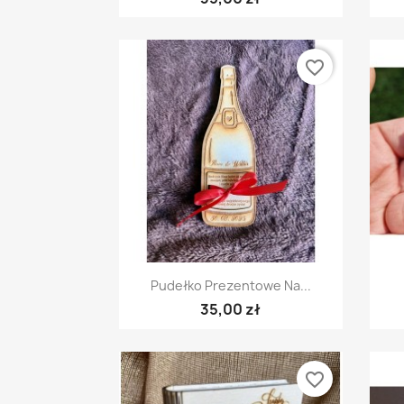
favorite_border
Szybki podgląd

Pudełko Prezentowe Na...
35,00 zł
favorite_border