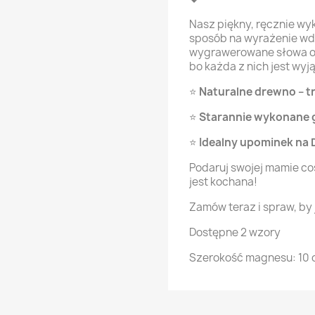
Nasz piękny, ręcznie w
sposób na wyrażenie wdzi
wygrawerowane słowa op
bo każda z nich jest wyj
⭐
Naturalne drewno – tr
⭐
Starannie wykonane g
⭐
Idealny upominek na D
Podaruj swojej mamie co
jest kochana!
Zamów teraz i spraw, by j
Dostępne 2 wzory
Szerokość magnesu: 10