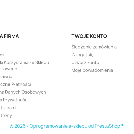
A FIRMA
TWOJE KONTO
Śledzenie zamówienia
wa
Zaloguj się
i Korzystania ze Sklepu
Utwórz konto
netowego
Moje powiadomienia
Prawna
czne Płatności
na Danych Osobowych
ka Prywatności
t z nami
strony
© 2026 - Oprogramowanie e-sklepu od PrestaShop™