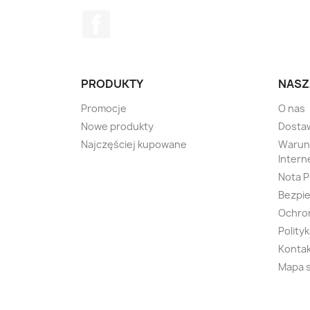
Facebook
PRODUKTY
NASZ
Promocje
O nas
Nowe produkty
Dosta
Najczęściej kupowane
Warunk
Inter
Nota 
Bezpie
Ochro
Polity
Kontak
Mapa 