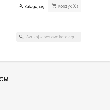
shopping_cart

Koszyk
(0)
Zaloguj się
search
 CM