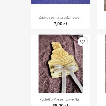
Szybki podgląd

Zaproszenia Urodzinowe...
7,00 zł
favorite_border
Szybki podgląd

Pudełko Prezentowe Na...
35,00 zł