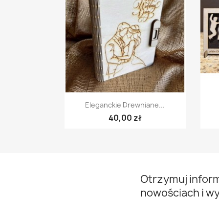
Szybki podgląd

Eleganckie Drewniane...
40,00 zł
Otrzymuj infor
nowościach i w