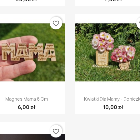
favorite_border
fa
Szybki podgląd
Szybki podgląd


Magnes Mama 6 Cm
Kwiatki Dla Mamy - Donicz
6,00 zł
10,00 zł
favorite_border