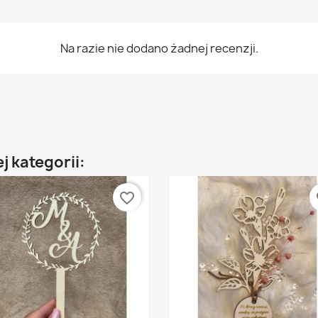
Na razie nie dodano żadnej recenzji.
j kategorii:
favorite_border
fa