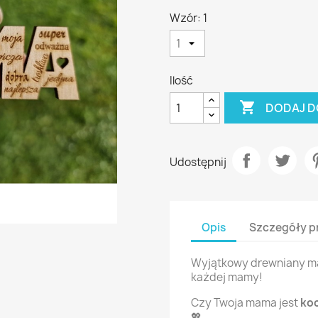
Wzór: 1
Ilość

DODAJ D
Udostępnij
Opis
Szczegóły p
Wyjątkowy drewniany ma
każdej mamy!
Czy Twoja mama jest
koc
💖