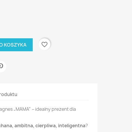
favorite_border
O KOSZYKA
roduktu
gnes „MAMA” – idealny prezent dla
hana, ambitna, cierpliwa, inteligentna
?