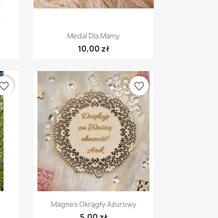
Szybki podgląd

Medal Dla Mamy
10,00 zł
vorite_border
favorite_border
Szybki podgląd

Magnes Okrągły Ażurowy
5,00 zł