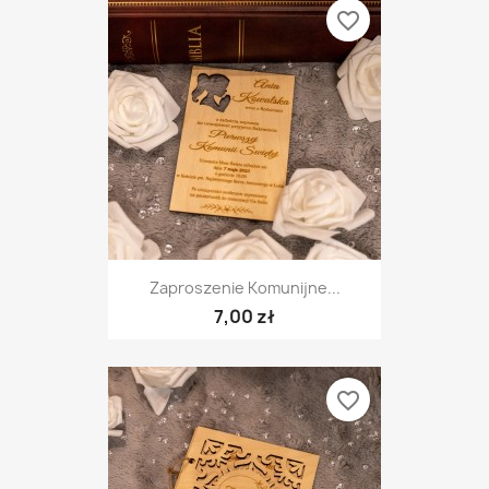
favorite_border
Zaproszenie Komunijne...
7,00 zł
favorite_border