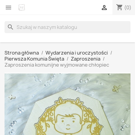
shopping_cart


(0)
search
Strona główna
Wydarzenia i uroczystości
Pierwsza Komunia Święta
Zaproszenia
Zaproszenia komunijne wyjmowane chłopiec