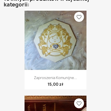
kategorii:
favorite_border
Zaproszenia Komunijne...
15,00 zł
favorite_border